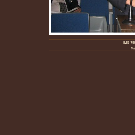
IMG 75
To